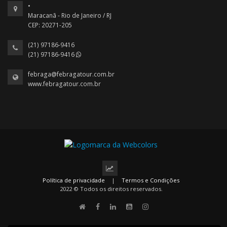
•
Maracanã - Rio de Janeiro / RJ
CEP: 20271-205
(21) 97186-9416
(21) 97186-9416
febraga@febragatour.com.br
www.febragatour.com.br
Política de privacidade
|
Termos e Condições
2022 © Todos os direitos reservados.