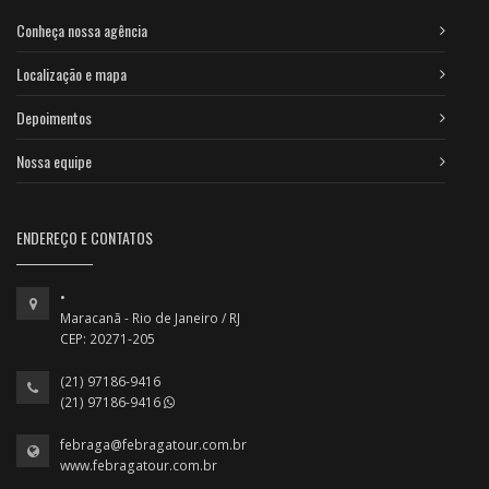
Conheça nossa agência
Localização e mapa
Depoimentos
Nossa equipe
ENDEREÇO E CONTATOS
•
Maracanã - Rio de Janeiro / RJ
CEP: 20271-205
(21) 97186-9416
(21) 97186-9416
febraga@febragatour.com.br
www.febragatour.com.br