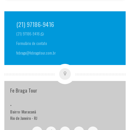
(21) 97186-9416
(21) 97186-9416
Formulário de contato
febraga@febragatour.com.br
Fe Braga Tour
•
Bairro: Maracanã
Rio de Janeiro - RJ